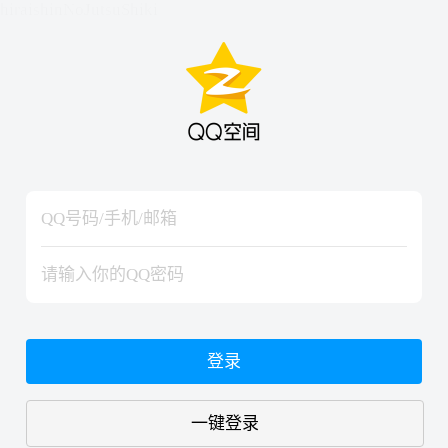
hiraishinNoJutsuShiki
hiraishinNoJutsuShiki
登录
一键登录